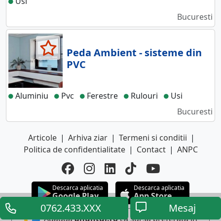
Usi
Bucuresti
Peda Ambient - sisteme din
PVC
Aluminiu
Pvc
Ferestre
Rulouri
Usi
Bucuresti
Articole
|
Arhiva ziar
|
Termeni si conditii
|
Politica de confidentialitate
|
Contact
|
ANPC
Descarca aplicatia
Descarca aplicatia
Google Play
App Store
0762.433.XXX
Mesaj
Adauga
anuntul.ro
ca sursa preferata in