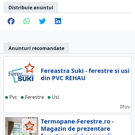
Distribuie anuntul
Anunturi recomandate
Fereastra Suki - ferestre si usi
din PVC REHAU
Pvc
Ferestre
Usi
Ilfov
Termopane-Ferestre.ro -
Magazin de prezentare