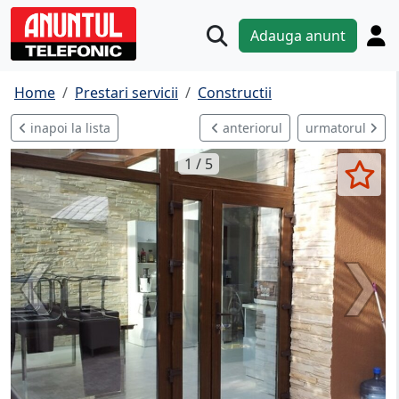
Adauga anunt
Home
Prestari servicii
Constructii
inapoi la lista
anteriorul
urmatorul
1 / 5