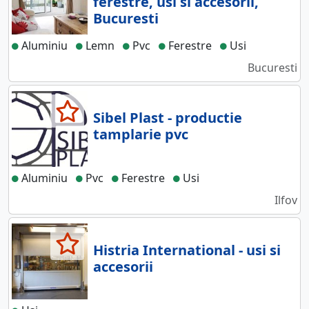
ferestre, usi si accesorii,
Bucuresti
Aluminiu
Lemn
Pvc
Ferestre
Usi
Bucuresti
Sibel Plast - productie
tamplarie pvc
Aluminiu
Pvc
Ferestre
Usi
Ilfov
Histria International - usi si
accesorii