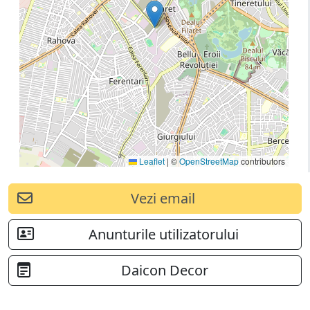
Leaflet
|
©
OpenStreetMap
contributors
Vezi email
Anunturile utilizatorului
Daicon Decor