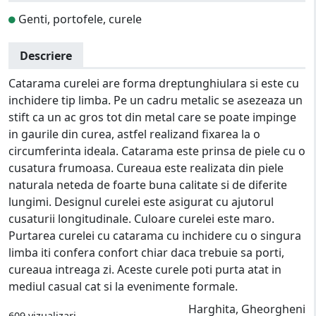
Genti, portofele, curele
Descriere
Catarama curelei are forma dreptunghiulara si este cu
inchidere tip limba. Pe un cadru metalic se asezeaza un
stift ca un ac gros tot din metal care se poate impinge
in gaurile din curea, astfel realizand fixarea la o
circumferinta ideala. Catarama este prinsa de piele cu o
cusatura frumoasa. Cureaua este realizata din piele
naturala neteda de foarte buna calitate si de diferite
lungimi. Designul curelei este asigurat cu ajutorul
cusaturii longitudinale. Culoare curelei este maro.
Purtarea curelei cu catarama cu inchidere cu o singura
limba iti confera confort chiar daca trebuie sa porti,
cureaua intreaga zi. Aceste curele poti purta atat in
mediul casual cat si la evenimente formale.
Harghita, Gheorgheni
609 vizualizari