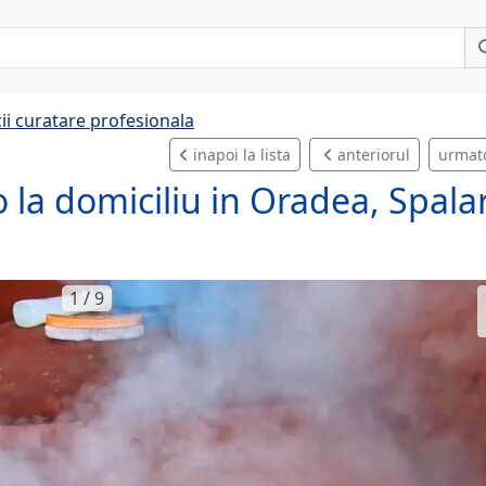
cii curatare profesionala
inapoi la lista
anteriorul
urmat
o la domiciliu in Oradea, Spala
1 / 9