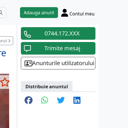
Adauga anunt
Contul meu
0744.172.XXX
orul
Trimite mesaj
re
Anunturile utilizatorului
Distribuie anuntul