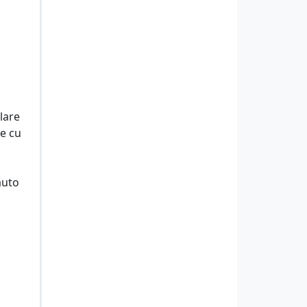
alare
ie cu
auto