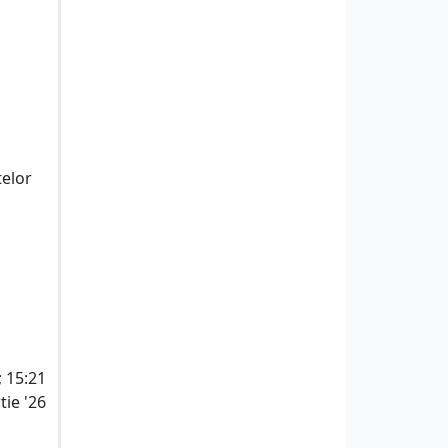
telor
; 15:21
tie '26