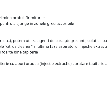
limina praful, firimiturile
i pentru a ajunge in zonele greu accesibile
in etc.), putem utiliza agenti de curat,degresant , solutie sp
ele "citrus cleaner" si ultima faza aspiratorul injectie extract
 foarte bine tapiteria
terie cu aburi oradea (injectie extractie) curatare tapiterie 