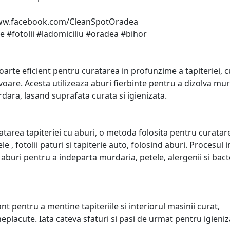
 www.facebook.com/CleanSpotOradea
#fotolii #ladomiciliu #oradea #bihor
foarte eficient pentru curatarea in profunzime a tapiteriei, 
voare. Acesta utilizeaza aburi fierbinte pentru a dizolva mu
rdara, lasand suprafata curata si igienizata.
ratarea tapiteriei cu aburi, o metoda folosita pentru curatar
le , fotolii paturi si tapiterie auto, folosind aburi. Procesul 
u aburi pentru a indeparta murdaria, petele, alergenii si bacte
t pentru a mentine tapiteriile si interiorul masinii curat,
neplacute. Iata cateva sfaturi si pasi de urmat pentru igieni