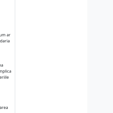
cum ar
rdaria
ea
implica
riile
zarea