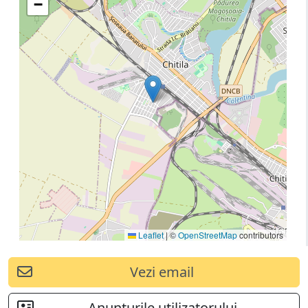
−
Leaflet
|
©
OpenStreetMap
contributors
Vezi email
Anunturile utilizatorului