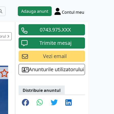
Adauga anunt
Contul meu
0743.975.XXX
orul
Trimite mesaj
Vezi email
Anunturile utilizatorului
Distribuie anuntul