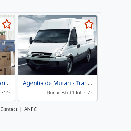
Green Movers - Relocari, mutari
Agentia de Mutari - Transport mobila
ie '23
Bucuresti 11 Iulie '23
Contact
|
ANPC