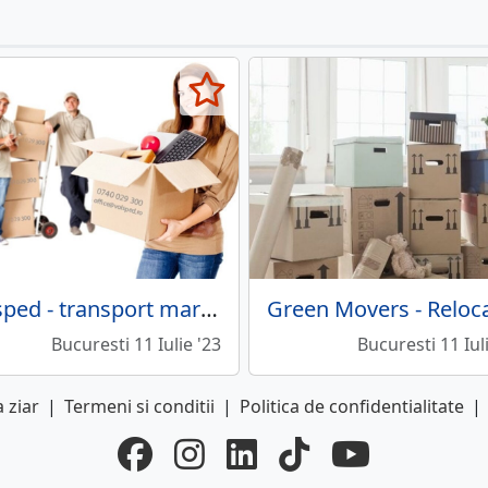
Volsped - transport marfa, relocari intern si international
Bucuresti 11 Iulie '23
Bucuresti 11 Iul
 ziar
|
Termeni si conditii
|
Politica de confidentialitate
|