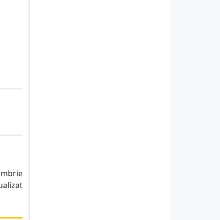
cembrie
ualizat