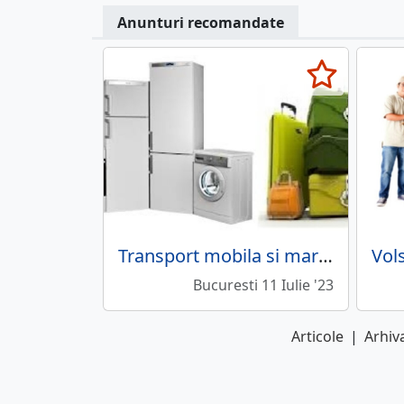
Anunturi recomandate
Transport mobila si marfa din Bucuresti oriunde in tara
Bucuresti 11 Iulie '23
Articole
|
Arhiva