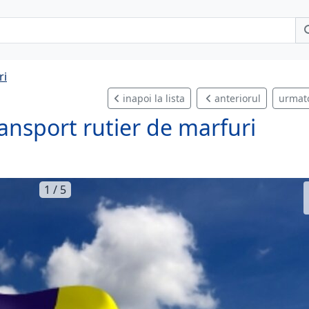
ri
inapoi la lista
anteriorul
urmat
ansport rutier de marfuri
1 / 5