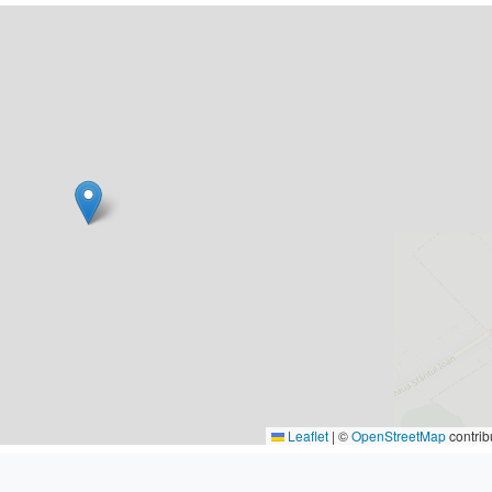
Leaflet
|
©
OpenStreetMap
contrib