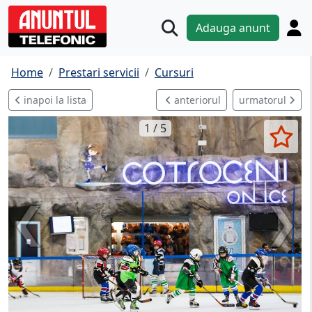
Adauga anunt
Home
Prestari servicii
Cursuri
inapoi la lista
anteriorul
urmatorul
1 / 5