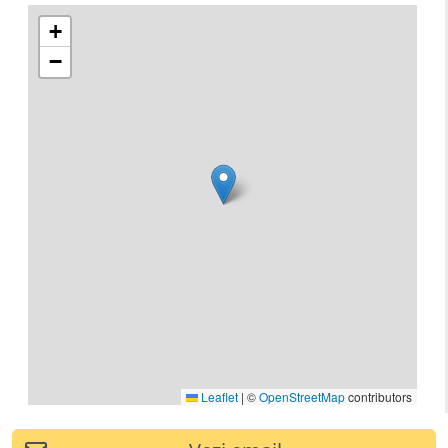
+
−
Leaflet
|
©
OpenStreetMap
contributors