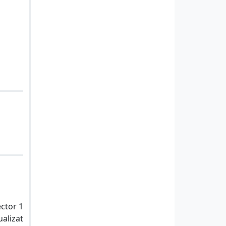
ector 1
ualizat