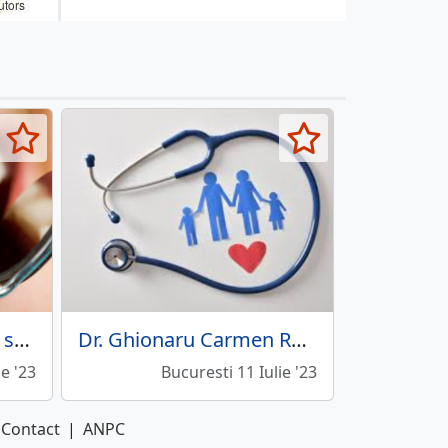
utors
Rident Estetic - Clinica stomatologica
Dr. Ghionaru Carmen Raluca - Medic de familie
ie '23
Bucuresti 11 Iulie '23
Contact
|
ANPC