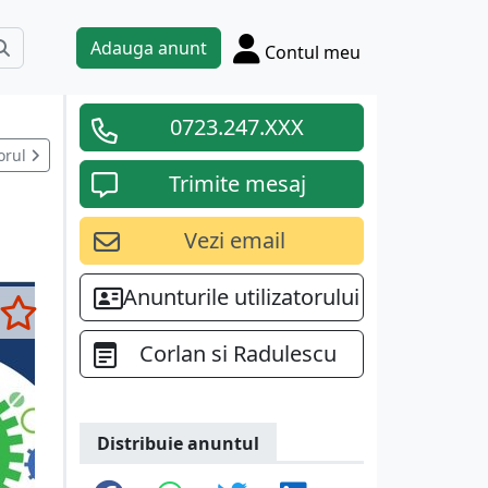
Adauga anunt
Contul meu
0723.247.XXX
orul
Trimite mesaj
Vezi email
Anunturile utilizatorului
Corlan si Radulescu
Distribuie anuntul