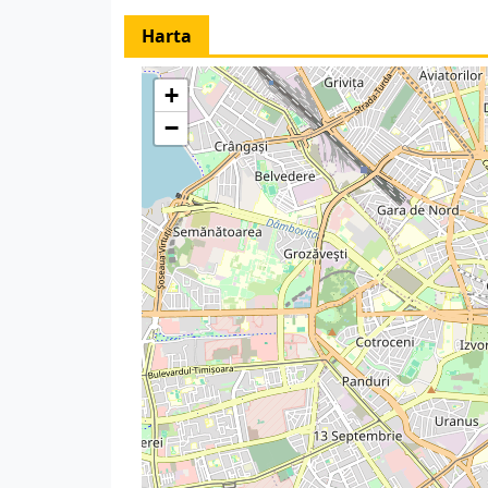
Harta
+
−