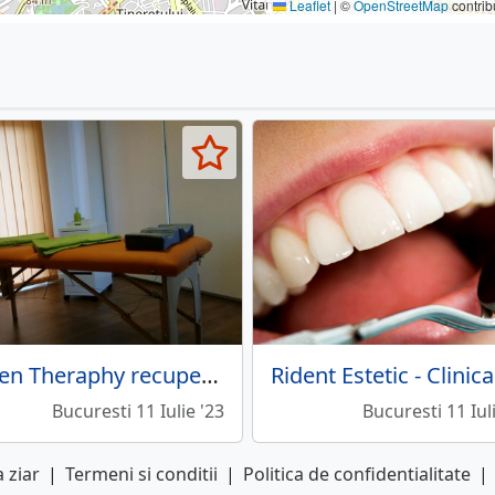
Leaflet
|
©
OpenStreetMap
contrib
Green Theraphy recuperare medicala / kinetoterapie
Bucuresti 11 Iulie '23
Bucuresti 11 Iul
 ziar
|
Termeni si conditii
|
Politica de confidentialitate
|