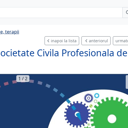
e, terapii
inapoi la lista
anteriorul
urmat
ocietate Civila Profesionala de
1 / 2