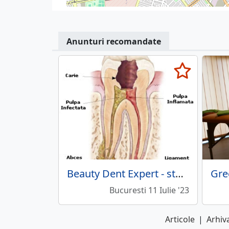
Anunturi recomandate
Beauty Dent Expert - stomatologie estetica, implantologie
Bucuresti 11 Iulie '23
Articole
|
Arhiva