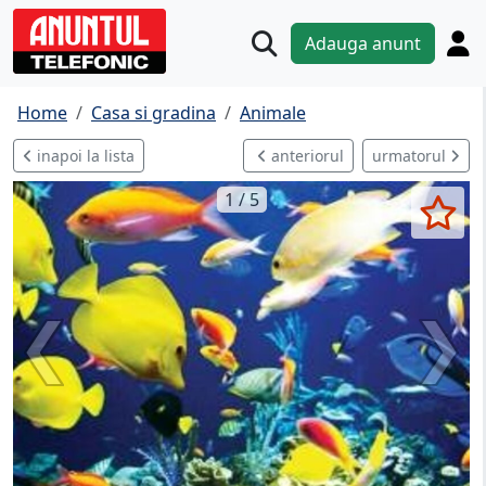
Adauga anunt
Home
Casa si gradina
Animale
inapoi la lista
anteriorul
urmatorul
1 / 5