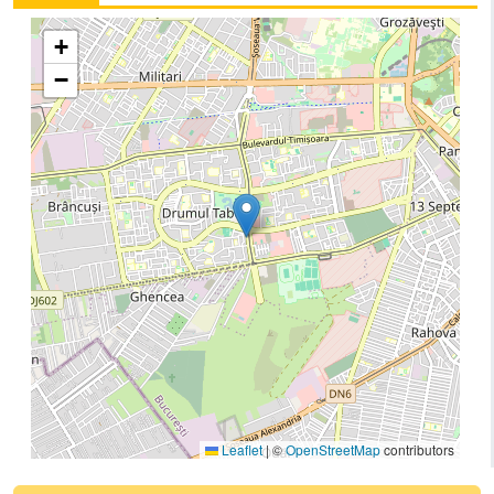
+
−
Leaflet
|
©
OpenStreetMap
contributors