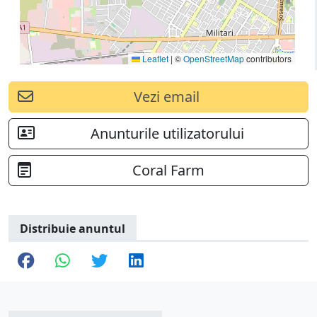
Leaflet
|
©
OpenStreetMap
contributors
Vezi email
Anunturile utilizatorului
Coral Farm
Distribuie anuntul