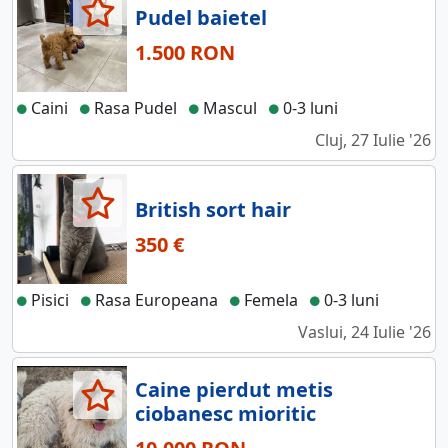
Pudel baietel
1.500 RON
Caini
Rasa Pudel
Mascul
0-3 luni
Cluj, 27 Iulie '26
British sort hair
350 €
Pisici
Rasa Europeana
Femela
0-3 luni
Vaslui, 24 Iulie '26
Caine pierdut metis
ciobanesc mioritic