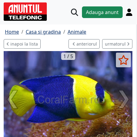
Adauga anunt
Home
Casa si gradina
Animale
inapoi la lista
anteriorul
urmatorul
1 / 5