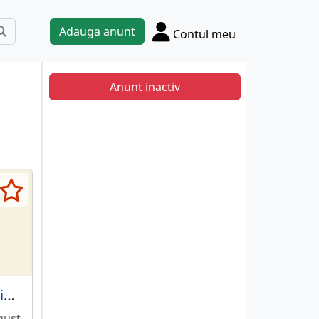
Adauga anunt
Contul meu
Anunt inactiv
Legitimatie emisa de Posta Romana
gust