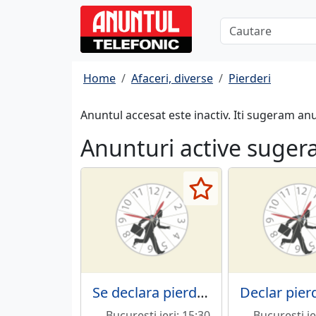
Home
Afaceri, diverse
Pierderi
Anuntul accesat este inactiv. Iti sugeram an
Anunturi active suger
Se declara pierdut cardul de vouchere de vacanta
Bucuresti ieri; 15:30
Bucuresti ie