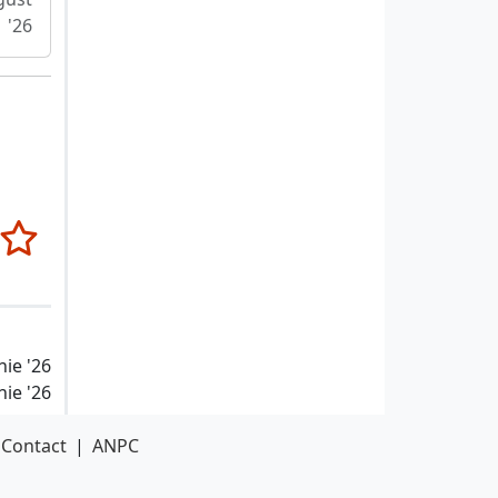
'26
nie '26
nie '26
Contact
|
ANPC