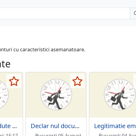
unturi cu caracteristici asemanatoare.
ate
Declar pierdute certificatele de trezorerie
Declar nul document inregistrare DSVSA
ri; 15:17
Bucuresti 05 August
Bucuresti 04 Au