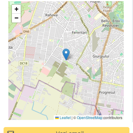
+
−
Leaflet
|
©
OpenStreetMap
contributors