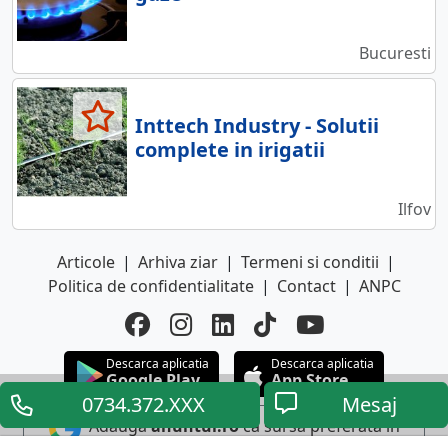
Bucuresti
Inttech Industry - Solutii
complete in irigatii
Ilfov
Articole
|
Arhiva ziar
|
Termeni si conditii
|
Politica de confidentialitate
|
Contact
|
ANPC
Descarca aplicatia
Descarca aplicatia
Google Play
App Store
0734.372.XXX
Mesaj
Adauga
anuntul.ro
ca sursa preferata in