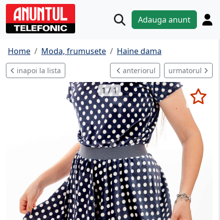
Adauga anunt
Home
Moda, frumusete
Haine dama
inapoi la lista
anteriorul
urmatorul
1 / 1