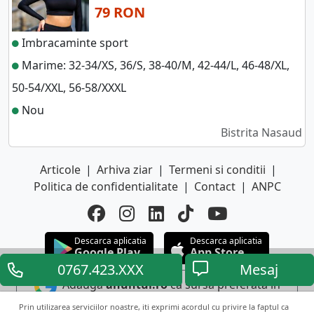
79 RON
Imbracaminte sport
Marime: 32-34/XS, 36/S, 38-40/M, 42-44/L, 46-48/XL,
50-54/XXL, 56-58/XXXL
Nou
Bistrita Nasaud
Articole
|
Arhiva ziar
|
Termeni si conditii
|
Politica de confidentialitate
|
Contact
|
ANPC
Descarca aplicatia
Descarca aplicatia
Google Play
App Store
0767.423.XXX
Mesaj
Adauga
anuntul.ro
ca sursa preferata in
Google
Prin utilizarea serviciilor noastre, iti exprimi acordul cu privire la faptul ca