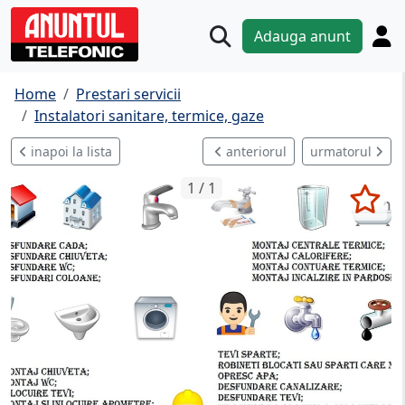
Adauga anunt
Home
Prestari servicii
Instalatori sanitare, termice, gaze
inapoi la lista
anteriorul
urmatorul
1 / 1