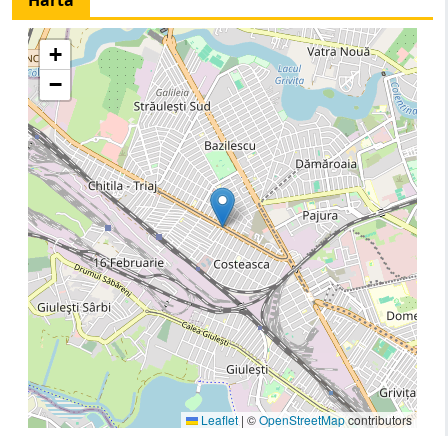
+
−
Leaflet
|
©
OpenStreetMap
contributors