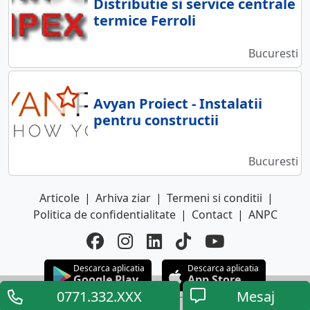
Distributie si service centrale
termice Ferroli
Bucuresti
Avyan Proiect - Instalatii
pentru constructii
Bucuresti
Articole
|
Arhiva ziar
|
Termeni si conditii
|
Politica de confidentialitate
|
Contact
|
ANPC
Descarca aplicatia
Descarca aplicatia
Google Play
App Store
0771.332.XXX
Mesaj