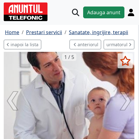
Adauga anunt
Home
Prestari servicii
Sanatate, ingrijire, terapii
inapoi la lista
anteriorul
urmatorul
1 / 5