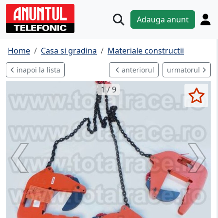
Adauga anunt
Home
Casa si gradina
Materiale constructii
inapoi la lista
anteriorul
urmatorul
1 / 9