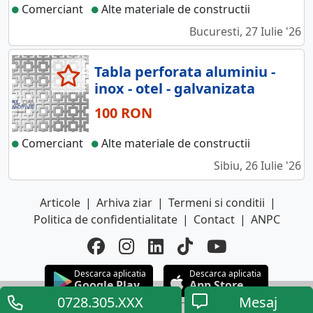
Comerciant
Alte materiale de constructii
Bucuresti, 27 Iulie '26
Tabla perforata aluminiu -
inox - otel - galvanizata
100 RON
Comerciant
Alte materiale de constructii
Sibiu, 26 Iulie '26
Articole
|
Arhiva ziar
|
Termeni si conditii
|
Politica de confidentialitate
|
Contact
|
ANPC
Descarca aplicatia
Descarca aplicatia
Google Play
App Store
0728.305.XXX
Mesaj