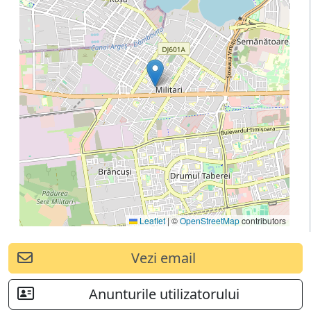
Leaflet
|
©
OpenStreetMap
contributors
Vezi email
Anunturile utilizatorului