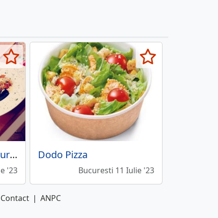
Trattoria Amici - Restaurant cu specific italian
Dodo Pizza
ie '23
Bucuresti 11 Iulie '23
Contact
|
ANPC