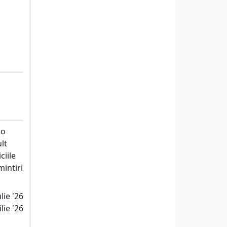
 o
lt
ciile
intiri
lie '26
lie '26