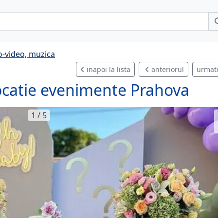
o-video, muzica
inapoi la lista
anteriorul
urmat
Locatie evenimente Prahova
1 / 5