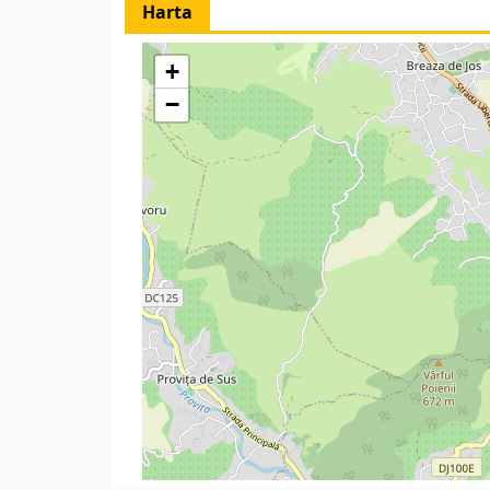
Harta
+
−