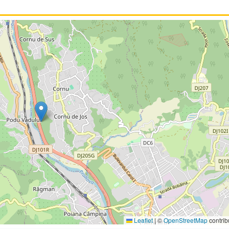
Leaflet
|
©
OpenStreetMap
contrib