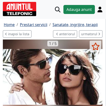
Adauga anunt
Home
Prestari servicii
Sanatate, ingrijire, terapii
inapoi la lista
anteriorul
urmatorul
1 / 5