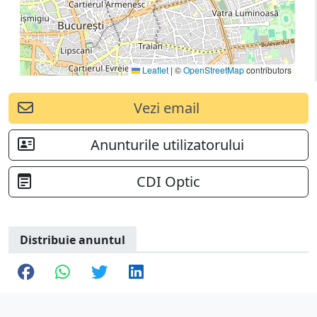
Leaflet
|
©
OpenStreetMap
contributors
Vezi email
Anunturile utilizatorului
CDI Optic
Distribuie anuntul