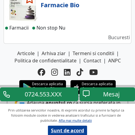
Farmacie Bio
Farmacii
Non stop Nu
Bucuresti
Articole
|
Arhiva ziar
|
Termeni si conditii
|
Politica de confidentialitate
|
Contact
|
ANPC
Descarca aplicatia
Descarca aplicatia
Google Play
App Store
0724.553.XXX
Mesaj
Adauga
anuntul.ro
ca sursa preferata in
Prin utilizarea serviciilor noastre, iti exprimi acordul cu privire la faptul ca
Google
folosim module cookie in vederea analizarii traficului si a furnizarii de
publicitate.
Afla mai multe detalii
Copyright © 2026 ANUNTUL TELEFONIC
Sunt de acord
Toate drepturile rezervate.