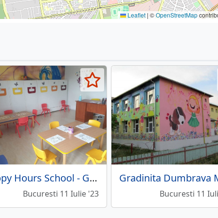
Leaflet
|
©
OpenStreetMap
contrib
Happy Hours School - Gradinita, After School Berceni
Bucuresti 11 Iulie '23
Bucuresti 11 Iul