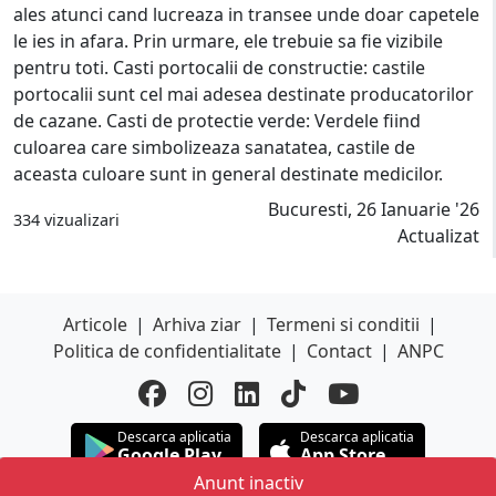
ales atunci cand lucreaza in transee unde doar capetele
le ies in afara. Prin urmare, ele trebuie sa fie vizibile
pentru toti. Casti portocalii de constructie: castile
portocalii sunt cel mai adesea destinate producatorilor
de cazane. Casti de protectie verde: Verdele fiind
culoarea care simbolizeaza sanatatea, castile de
aceasta culoare sunt in general destinate medicilor.
Bucuresti, 26 Ianuarie '26
334 vizualizari
Actualizat
Articole
|
Arhiva ziar
|
Termeni si conditii
|
Politica de confidentialitate
|
Contact
|
ANPC
Descarca aplicatia
Descarca aplicatia
Google Play
App Store
Anunt inactiv