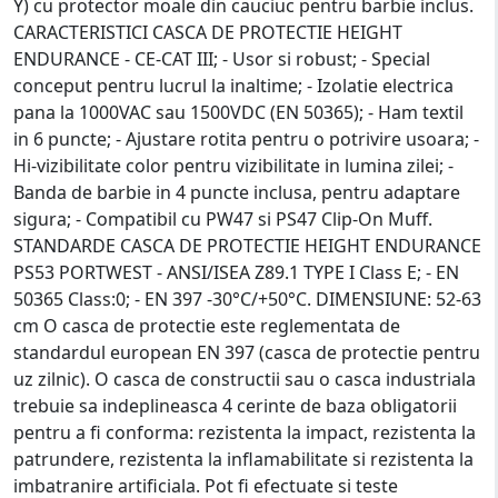
Y) cu protector moale din cauciuc pentru barbie inclus.
CARACTERISTICI CASCA DE PROTECTIE HEIGHT
ENDURANCE - CE-CAT III; - Usor si robust; - Special
conceput pentru lucrul la inaltime; - Izolatie electrica
pana la 1000VAC sau 1500VDC (EN 50365); - Ham textil
in 6 puncte; - Ajustare rotita pentru o potrivire usoara; -
Hi-vizibilitate color pentru vizibilitate in lumina zilei; -
Banda de barbie in 4 puncte inclusa, pentru adaptare
sigura; - Compatibil cu PW47 si PS47 Clip-On Muff.
STANDARDE CASCA DE PROTECTIE HEIGHT ENDURANCE
PS53 PORTWEST - ANSI/ISEA Z89.1 TYPE I Class E; - EN
50365 Class:0; - EN 397 -30°C/+50°C. DIMENSIUNE: 52-63
cm O casca de protectie este reglementata de
standardul european EN 397 (casca de protectie pentru
uz zilnic). O casca de constructii sau o casca industriala
trebuie sa indeplineasca 4 cerinte de baza obligatorii
pentru a fi conforma: rezistenta la impact, rezistenta la
patrundere, rezistenta la inflamabilitate si rezistenta la
imbatranire artificiala. Pot fi efectuate si teste