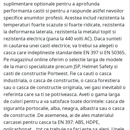
suplimentare optionale pentru a aprofunda
performanta castii si pentru a raspunde astfel nevoilor
specifice anumitor profesii. Acestea includ rezistenta la
temperaturi foarte scazute si foarte ridicate, rezistenta
la deformarea laterala, rezistenta la metalul topit si
rezistenta electrica (pana la 440 volti AC). Daca sunteti
in cautarea unei casti electrice, va trebui sa alegeti o
casca care indeplineste standardele EN 397 si EN 50365.
Pe magazinul online oferim o selectie larga de modele
de la marci specializate precum JSP, Helmet Safety si
casti de constructie Portwest. Fie ca cauti o casca
industriala, o casca de constructie, o casca forestiera
sau o casca de constructie originala, vei gasi inevitabil o
referinta care sa ti se potriveasca. Aveti o gama larga
de culori pentru a va satisface toate dorintele: casca de
siguranta portocalie, alba, neagra, albastra sau o casca
de constructie .De asemenea, ai de ales materialul
carcasei pentru casca ta EN 397: ABS, HDPE,
policarbonat... tot ce trebuie sa faci este sa alegi. Unele