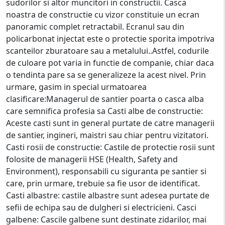
sudorilor si altor muncitori in constructii. Casca
noastra de constructie cu vizor constituie un ecran
panoramic complet retractabil. Ecranul sau din
policarbonat injectat este o protectie sporita impotriva
scanteilor zburatoare sau a metalului..Astfel, codurile
de culoare pot varia in functie de companie, chiar daca
o tendinta pare sa se generalizeze la acest nivel. Prin
urmare, gasim in special urmatoarea
clasificare:Managerul de santier poarta o casca alba
care semnifica profesia sa Casti albe de constructie:
Aceste casti sunt in general purtate de catre managerii
de santier, ingineri, maistri sau chiar pentru vizitatori.
Casti rosii de constructie: Castile de protectie rosii sunt
folosite de managerii HSE (Health, Safety and
Environment), responsabili cu siguranta pe santier si
care, prin urmare, trebuie sa fie usor de identificat.
Casti albastre: castile albastre sunt adesea purtate de
sefii de echipa sau de dulgheri si electricieni. Casci
galbene: Cascile galbene sunt destinate zidarilor, mai