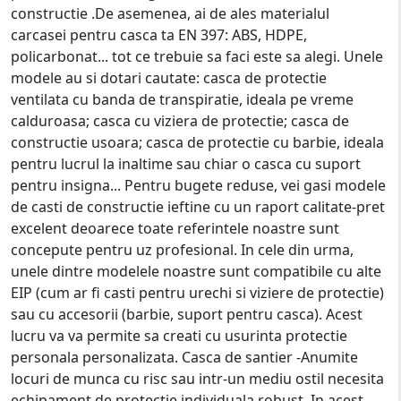
constructie .De asemenea, ai de ales materialul
carcasei pentru casca ta EN 397: ABS, HDPE,
policarbonat... tot ce trebuie sa faci este sa alegi. Unele
modele au si dotari cautate: casca de protectie
ventilata cu banda de transpiratie, ideala pe vreme
calduroasa; casca cu viziera de protectie; casca de
constructie usoara; casca de protectie cu barbie, ideala
pentru lucrul la inaltime sau chiar o casca cu suport
pentru insigna... Pentru bugete reduse, vei gasi modele
de casti de constructie ieftine cu un raport calitate-pret
excelent deoarece toate referintele noastre sunt
concepute pentru uz profesional. In cele din urma,
unele dintre modelele noastre sunt compatibile cu alte
EIP (cum ar fi casti pentru urechi si viziere de protectie)
sau cu accesorii (barbie, suport pentru casca). Acest
lucru va va permite sa creati cu usurinta protectie
personala personalizata. Casca de santier -Anumite
locuri de munca cu risc sau intr-un mediu ostil necesita
echipament de protectie individuala robust. In acest