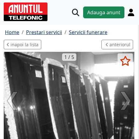
Adauga anunt
Home
Prestari servicii
Servicii funerare
inapoi la lista
anteriorul
1 / 5