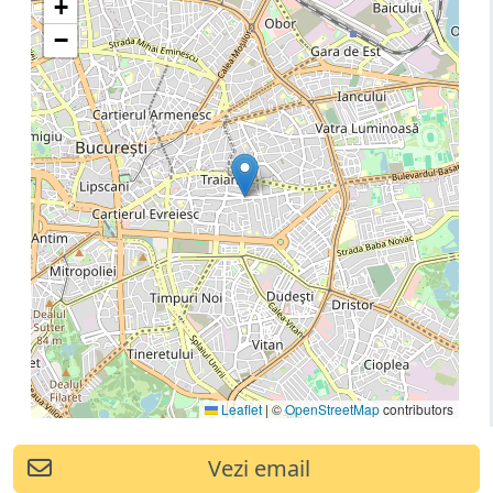
+
−
Leaflet
|
©
OpenStreetMap
contributors
Vezi email