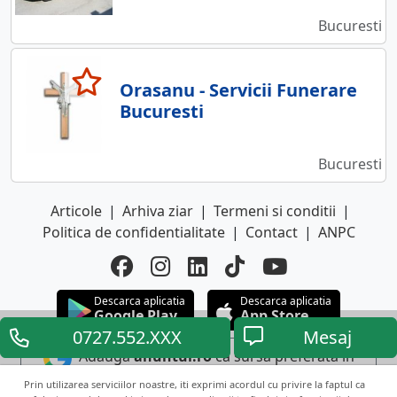
Bucuresti
Orasanu - Servicii Funerare
Bucuresti
Bucuresti
Articole
|
Arhiva ziar
|
Termeni si conditii
|
Politica de confidentialitate
|
Contact
|
ANPC
Descarca aplicatia
Descarca aplicatia
Google Play
App Store
0727.552.XXX
Mesaj
Adauga
anuntul.ro
ca sursa preferata in
Google
Prin utilizarea serviciilor noastre, iti exprimi acordul cu privire la faptul ca