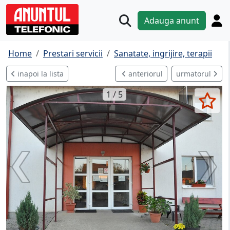
Adauga anunt
Home
Prestari servicii
Sanatate, ingrijire, terapii
inapoi la lista
anteriorul
urmatorul
1 / 5