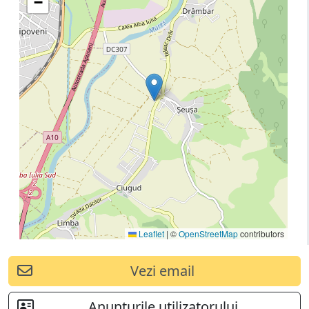
−
Leaflet
|
©
OpenStreetMap
contributors
Vezi email
Anunturile utilizatorului