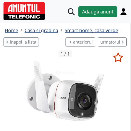
Adauga anunt
Home
Casa si gradina
Smart home, casa verde
inapoi la lista
anteriorul
urmatorul
1 / 1