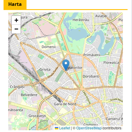
Harta
+
−
Leaflet
|
©
OpenStreetMap
contributors