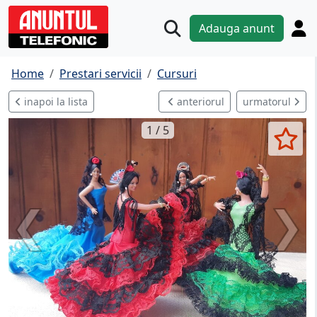
Adauga anunt
Home
Prestari servicii
Cursuri
inapoi la lista
anteriorul
urmatorul
1 / 5