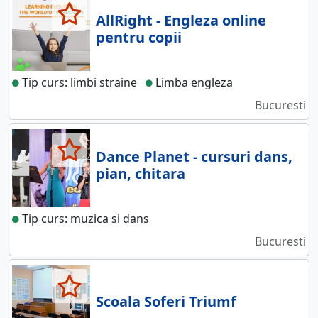
AllRight - Engleza online
pentru copii
Tip curs: limbi straine
Limba engleza
Bucuresti
Dance Planet - cursuri dans,
pian, chitara
Tip curs: muzica si dans
Bucuresti
Scoala Soferi Triumf