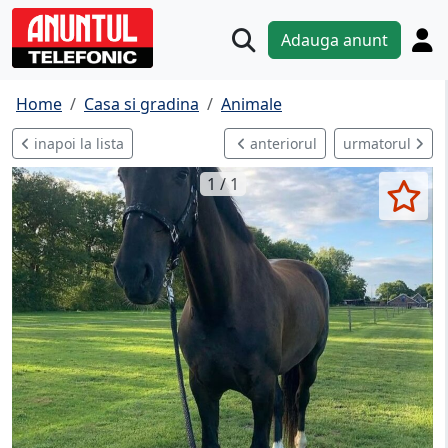
Adauga anunt
Home
Casa si gradina
Animale
inapoi la lista
anteriorul
urmatorul
1 / 1