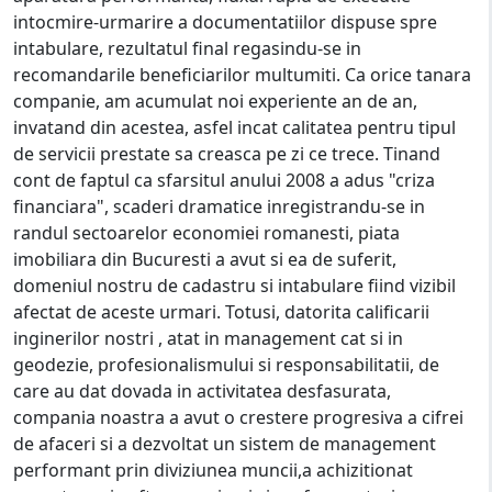
intocmire-urmarire a documentatiilor dispuse spre
intabulare, rezultatul final regasindu-se in
recomandarile beneficiarilor multumiti. Ca orice tanara
companie, am acumulat noi experiente an de an,
invatand din acestea, asfel incat calitatea pentru tipul
de servicii prestate sa creasca pe zi ce trece. Tinand
cont de faptul ca sfarsitul anului 2008 a adus "criza
financiara", scaderi dramatice inregistrandu-se in
randul sectoarelor economiei romanesti, piata
imobiliara din Bucuresti a avut si ea de suferit,
domeniul nostru de cadastru si intabulare fiind vizibil
afectat de aceste urmari. Totusi, datorita calificarii
inginerilor nostri , atat in management cat si in
geodezie, profesionalismului si responsabilitatii, de
care au dat dovada in activitatea desfasurata,
compania noastra a avut o crestere progresiva a cifrei
de afaceri si a dezvoltat un sistem de management
performant prin diviziunea muncii,a achizitionat