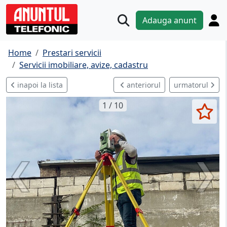
Adauga anunt
Home
Prestari servicii
Servicii imobiliare, avize, cadastru
inapoi la lista
anteriorul
urmatorul
1 / 10