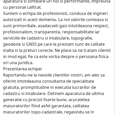
aparatura si software-uri noi si performante, impreuna
cu personal calficat.
Suntem o echipa de profesionisti, condusa de ingineri
autorizati in acest domeniu. La noi valorile conteaza si
sunt primordiale, asadar,veti gasi intotdeauna respect,
profesionalism, transparenta, responsabilitate iar
serviciile de cadastru si intabulare, topografie,
geodezie si GNSS pe care le prestam sunt de calitate
inalta si la preturi corecte. Ne place sa ne tratam clientii
in mod egal, fie ca este vorba despre o persoana fizica
ori una juridica.
Prezentarea echipei
Raportandu-ne la nevoile clientilor nostri, am ales sa
oferim intotdeauna consultanta de specialitate
gratuita, promptitudine in executia lucrarilor de
cadastru si intabulare. Detinem aparatura de ultima
generatie cu precizii foarte bune, acuratetea
masuratorilor fiind asfel garantata, calitatea
masuratorilor topo-cadastrale, regasindu-se in