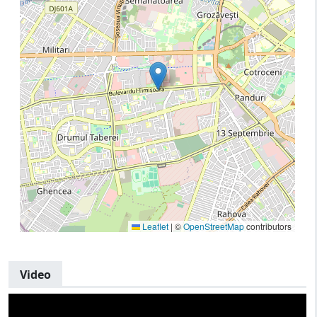
Leaflet
|
©
OpenStreetMap
contributors
Video