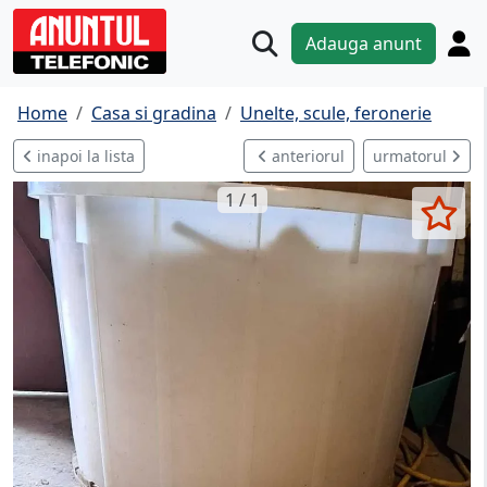
Adauga anunt
Home
Casa si gradina
Unelte, scule, feronerie
inapoi la lista
anteriorul
urmatorul
1 / 1