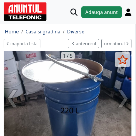
Adauga anunt
Home
Casa si gradina
Diverse
inapoi la lista
anteriorul
urmatorul
1 / 5