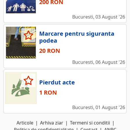
200 RON
Bucuresti, 03 August '26
Marcare pentru siguranta
podea
20 RON
Bucuresti, 06 August '26
Pierdut acte
1 RON
Bucuresti, 01 August '26
Articole
|
Arhiva ziar
|
Termeni si conditii
|
Politica de confidentialitate
|
Contact
|
ANPC