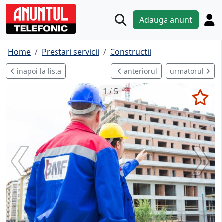
Adauga anunt
Home
Prestari servicii
Constructii
inapoi la lista
anteriorul
urmatorul
1 / 5