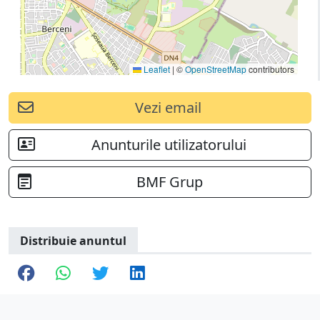
Leaflet
|
©
OpenStreetMap
contributors
Vezi email
Anunturile utilizatorului
BMF Grup
Distribuie anuntul