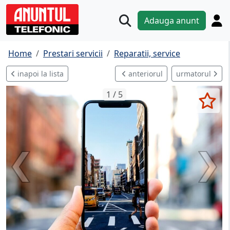
Adauga anunt
Home
Prestari servicii
Reparatii, service
inapoi la lista
anteriorul
urmatorul
1 / 5