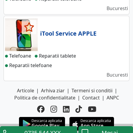
Bucuresti
iTool Service APPLE
Telefoane
Reparatii tablete
Reparatii telefoane
Bucuresti
Articole
|
Arhiva ziar
|
Termeni si conditii
|
Politica de confidentialitate
|
Contact
|
ANPC
Descarca aplicatia
Descarca aplicatia
Google Play
App Store
0735.544.XXX
Mesaj