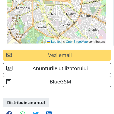
Leaflet
|
©
OpenStreetMap
contributors
Vezi email
Anunturile utilizatorului
BlueGSM
Distribuie anuntul