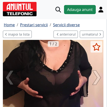
Adauga anunt
Home
Prestari servicii
Servicii diverse
inapoi la lista
anteriorul
urmatorul
1 / 2