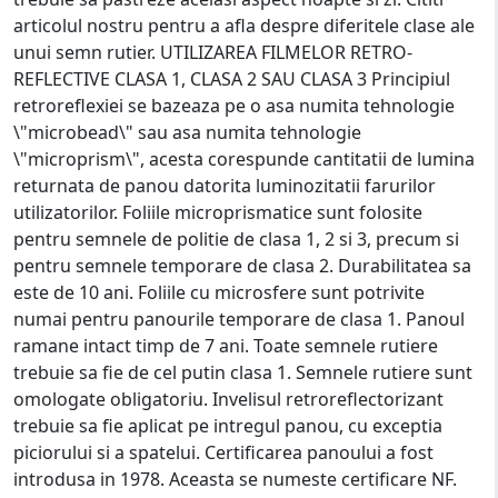
articolul nostru pentru a afla despre diferitele clase ale
unui semn rutier. UTILIZAREA FILMELOR RETRO-
REFLECTIVE CLASA 1, CLASA 2 SAU CLASA 3 Principiul
retroreflexiei se bazeaza pe o asa numita tehnologie
\"microbead\" sau asa numita tehnologie
\"microprism\", acesta corespunde cantitatii de lumina
returnata de panou datorita luminozitatii farurilor
utilizatorilor. Foliile microprismatice sunt folosite
pentru semnele de politie de clasa 1, 2 si 3, precum si
pentru semnele temporare de clasa 2. Durabilitatea sa
este de 10 ani. Foliile cu microsfere sunt potrivite
numai pentru panourile temporare de clasa 1. Panoul
ramane intact timp de 7 ani. Toate semnele rutiere
trebuie sa fie de cel putin clasa 1. Semnele rutiere sunt
omologate obligatoriu. Invelisul retroreflectorizant
trebuie sa fie aplicat pe intregul panou, cu exceptia
piciorului si a spatelui. Certificarea panoului a fost
introdusa in 1978. Aceasta se numeste certificare NF.