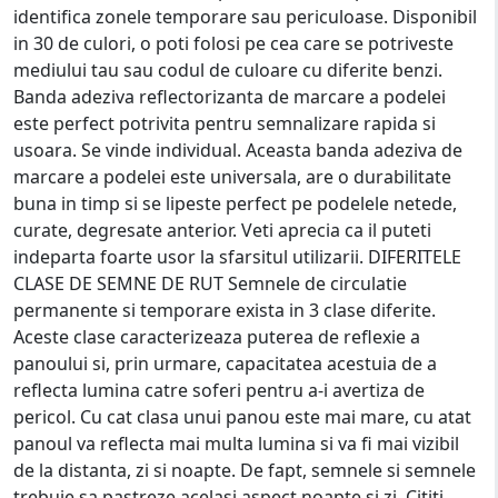
identifica zonele temporare sau periculoase. Disponibil
in 30 de culori, o poti folosi pe cea care se potriveste
mediului tau sau codul de culoare cu diferite benzi.
Banda adeziva reflectorizanta de marcare a podelei
este perfect potrivita pentru semnalizare rapida si
usoara. Se vinde individual. Aceasta banda adeziva de
marcare a podelei este universala, are o durabilitate
buna in timp si se lipeste perfect pe podelele netede,
curate, degresate anterior. Veti aprecia ca il puteti
indeparta foarte usor la sfarsitul utilizarii. DIFERITELE
CLASE DE SEMNE DE RUT Semnele de circulatie
permanente si temporare exista in 3 clase diferite.
Aceste clase caracterizeaza puterea de reflexie a
panoului si, prin urmare, capacitatea acestuia de a
reflecta lumina catre soferi pentru a-i avertiza de
pericol. Cu cat clasa unui panou este mai mare, cu atat
panoul va reflecta mai multa lumina si va fi mai vizibil
de la distanta, zi si noapte. De fapt, semnele si semnele
trebuie sa pastreze acelasi aspect noapte si zi. Cititi