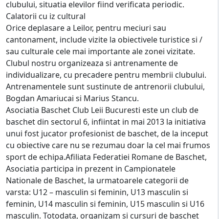
clubului, situatia elevilor fiind verificata periodic.
Calatorii cu iz cultural
Orice deplasare a Leilor, pentru meciuri sau
cantonament, include vizite la obiectivele turistice si /
sau culturale cele mai importante ale zonei vizitate.
Clubul nostru organizeaza si antrenamente de
individualizare, cu precadere pentru membrii clubului.
Antrenamentele sunt sustinute de antrenorii clubului,
Bogdan Amariucai si Marius Stancu.
Asociatia Baschet Club Leii Bucuresti este un club de
baschet din sectorul 6, infiintat in mai 2013 la initiativa
unui fost jucator profesionist de baschet, de la inceput
cu obiective care nu se rezumau doar la cel mai frumos
sport de echipa.Afiliata Federatiei Romane de Baschet,
Asociatia participa in prezent in Campionatele
Nationale de Baschet, la urmatoarele categorii de
varsta: U12 – masculin si feminin, U13 masculin si
feminin, U14 masculin si feminin, U15 masculin si U16
masculin. Totodata, organizam si cursuri de baschet