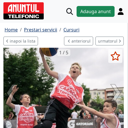
Adauga anunt
Home
Prestari servicii
Cursuri
inapoi la lista
anteriorul
urmatorul
1 / 5