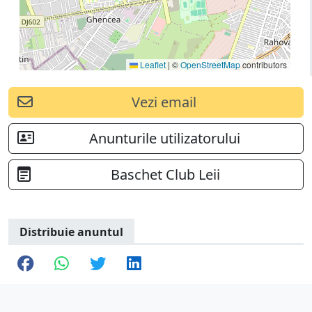
Leaflet
|
©
OpenStreetMap
contributors
Vezi email
Anunturile utilizatorului
Baschet Club Leii
Distribuie anuntul