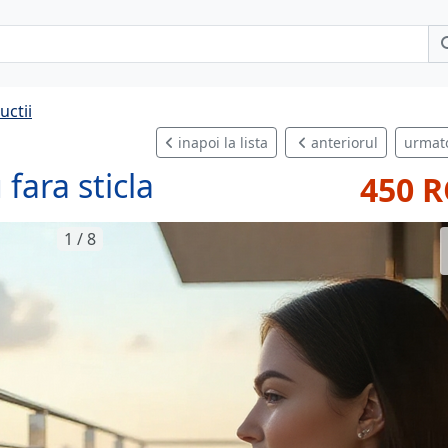
uctii
inapoi la lista
anteriorul
urmat
fara sticla
450 
1 / 8