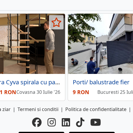
Scara Cyva spirala cu palier - fag masiv, 3 diametre
Porti/ balustrade fier
21 RON
9 RON
Covasna 30 Iulie '26
Bucuresti 25 Iul
 ziar
|
Termeni si conditii
|
Politica de confidentialitate
|