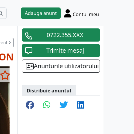
Adauga anunt
Contul meu
0722.355.XXX
orul
Trimite mesaj
RON
Anunturile utilizatorului
Distribuie anuntul