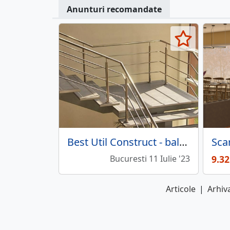
Anunturi recomandate
Best Util Construct - balustrade, scari interioare, confectii metalice
Bucuresti 11 Iulie '23
9.3
Articole
|
Arhiva