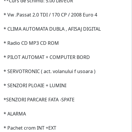
**Curs de schimb: 5.00 Lei/EUR
* Vw .Passat 2.0 TDI / 170 CP / 2008 Euro 4
* CLIMA AUTOMATA DUBLA , AFISAJ DIGITAL
* Radio CD MP3 CD ROM
* PILOT AUTOMAT + COMPUTER BORD
* SERVOTRONIC ( act. volanului f usoara )
* SENZORI PLOAIE + LUMINI
*SENZORI PARCARE FATA -SPATE
* ALARMA
* Pachet crom INT +EXT