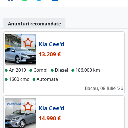
Anunturi recomandate
Kia Cee'd
13.209 €
An 2019
Combi
Diesel
186.000 km
1600 cmc
Automata
Bacau, 08 Iulie '26
Kia Cee'd
14.990 €