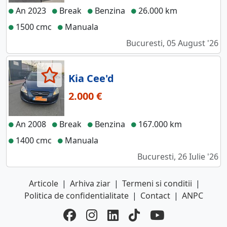
An 2023
Break
Benzina
26.000 km
1500 cmc
Manuala
Bucuresti, 05 August '26
Kia Cee'd
2.000 €
An 2008
Break
Benzina
167.000 km
1400 cmc
Manuala
Bucuresti, 26 Iulie '26
Articole
|
Arhiva ziar
|
Termeni si conditii
|
Politica de confidentialitate
|
Contact
|
ANPC