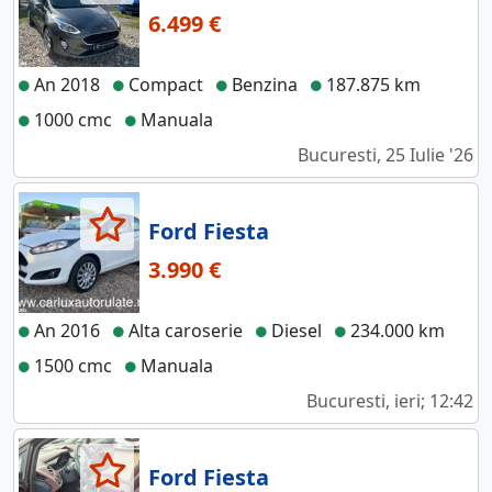
6.499 €
An 2018
Compact
Benzina
187.875 km
1000 cmc
Manuala
Bucuresti, 25 Iulie '26
Ford Fiesta
3.990 €
An 2016
Alta caroserie
Diesel
234.000 km
1500 cmc
Manuala
Bucuresti, ieri; 12:42
Ford Fiesta