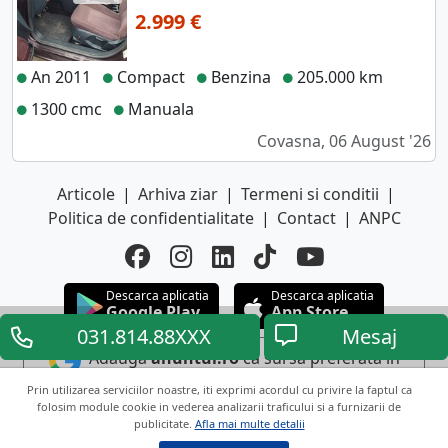
2.999 €
An 2011
Compact
Benzina
205.000 km
1300 cmc
Manuala
Covasna, 06 August '26
Articole
|
Arhiva ziar
|
Termeni si conditii
|
Politica de confidentialitate
|
Contact
|
ANPC
Descarca aplicatia
Descarca aplicatia
Google Play
App Store
031.814.88XXX
Mesaj
Adauga
anuntul.ro
ca sursa preferata in
Google
Prin utilizarea serviciilor noastre, iti exprimi acordul cu privire la faptul ca
folosim module cookie in vederea analizarii traficului si a furnizarii de
publicitate.
Afla mai multe detalii
Copyright © 2026 ANUNTUL TELEFONIC