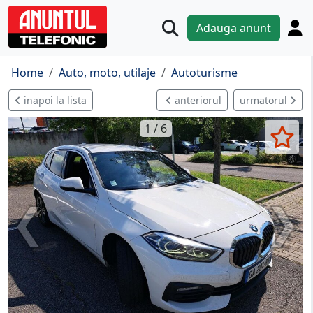
Adauga anunt
Home
Auto, moto, utilaje
Autoturisme
inapoi la lista
anteriorul
urmatorul
1 / 6