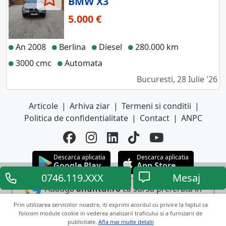
BMW X3
5.000 €
An 2008
Berlina
Diesel
280.000 km
3000 cmc
Automata
Bucuresti, 28 Iulie '26
Articole
|
Arhiva ziar
|
Termeni si conditii
|
Politica de confidentialitate
|
Contact
|
ANPC
Descarca aplicatia
Descarca aplicatia
Google Play
App Store
0746.119.XXX
Mesaj
Adauga
anuntul.ro
ca sursa preferata in
Google
Prin utilizarea serviciilor noastre, iti exprimi acordul cu privire la faptul ca
folosim module cookie in vederea analizarii traficului si a furnizarii de
publicitate.
Afla mai multe detalii
Copyright © 2026 ANUNTUL TELEFONIC