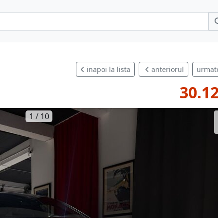
inapoi la lista
anteriorul
urmat
30.12
1 / 10