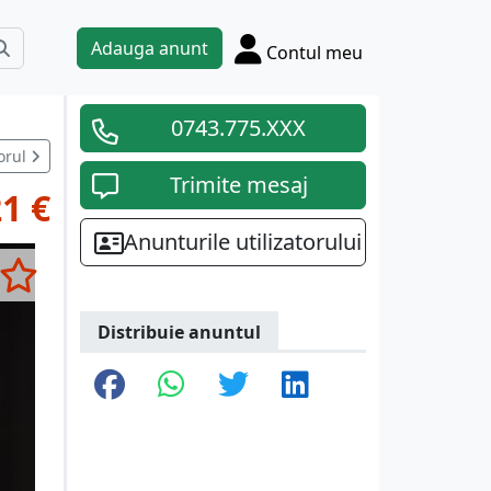
Adauga anunt
Contul meu
0743.775.XXX
orul
Trimite mesaj
1 €
Anunturile utilizatorului
Distribuie anuntul