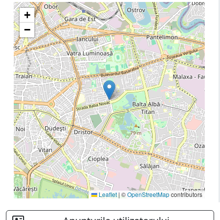
+
−
Leaflet
|
©
OpenStreetMap
contributors