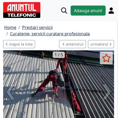
Adauga anunt
Home
Prestari servicii
Curatenie, servicii curatare profesionala
inapoi la lista
anteriorul
urmatorul
1 / 5