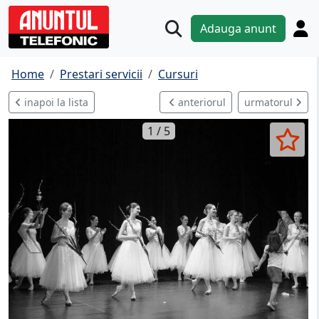
Adauga anunt
Home
Prestari servicii
Cursuri
inapoi la lista
anteriorul
urmatorul
1 / 5