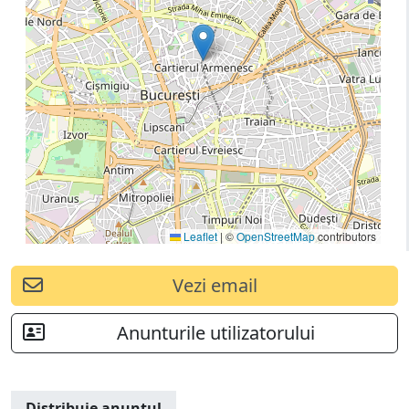
Leaflet
|
©
OpenStreetMap
contributors
Vezi email
Anunturile utilizatorului
Distribuie anuntul