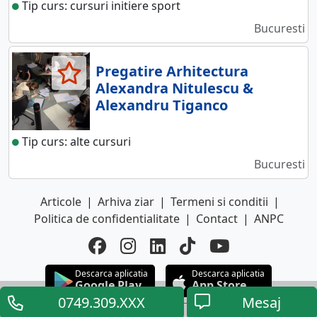
Tip curs: cursuri initiere sport
Bucuresti
Pregatire Arhitectura
Alexandra Nitulescu &
Alexandru Tiganco
Tip curs: alte cursuri
Bucuresti
Articole
|
Arhiva ziar
|
Termeni si conditii
|
Politica de confidentialitate
|
Contact
|
ANPC
Descarca aplicatia
Descarca aplicatia
Google Play
App Store
0749.309.XXX
Mesaj