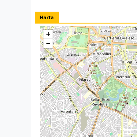
Harta
+
−