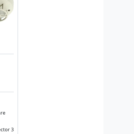
are
ector 3