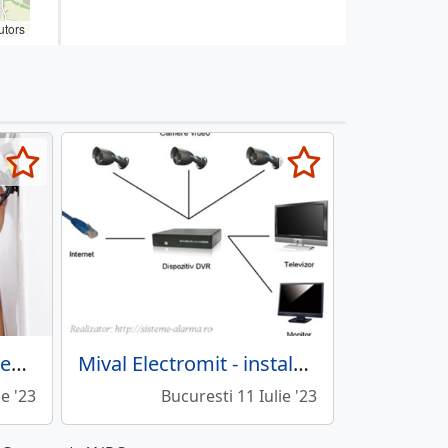
utors
ABM Security Integrated Systems - Furnizor de sisteme de securitate
Mival Electromit - instalare sisteme supraveghere
ie '23
Bucuresti 11 Iulie '23