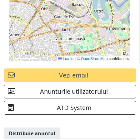
Leaflet
|
©
OpenStreetMap
contributors
Vezi email
Anunturile utilizatorului
ATD System
Distribuie anuntul