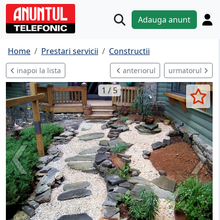
Adauga anunt
Home
Prestari servicii
Constructii
inapoi la lista
anteriorul
urmatorul
1 / 5