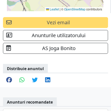
Leaflet
|
©
OpenStreetMap
contributors
Vezi email
Anunturile utilizatorului
AS Joga Bonito
Distribuie anuntul
Anunturi recomandate