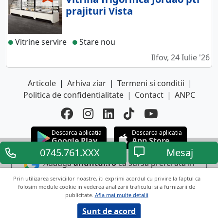
prajituri Vista
Vitrine servire
Stare nou
Ilfov, 24 Iulie '26
Articole
|
Arhiva ziar
|
Termeni si conditii
|
Politica de confidentialitate
|
Contact
|
ANPC
Descarca aplicatia
Descarca aplicatia
Google Play
App Store
0745.761.XXX
Mesaj
Adauga
anuntul.ro
ca sursa preferata in
Google
Prin utilizarea serviciilor noastre, iti exprimi acordul cu privire la faptul ca
folosim module cookie in vederea analizarii traficului si a furnizarii de
publicitate.
Afla mai multe detalii
Copyright © 2026 ANUNTUL TELEFONIC
Toate drepturile rezervate.
Sunt de acord