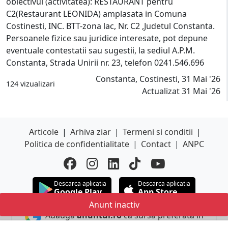
obiectivul (activitatea): RESTAURANT pentru
C2(Restaurant LEONIDA) amplasata in Comuna
Costinesti, INC. BTT-zona lac, Nr. C2 ,Judetul Constanta.
Persoanele fizice sau juridice interesate, pot depune
eventuale contestatii sau sugestii, la sediul A.P.M.
Constanta, Strada Unirii nr. 23, telefon 0241.546.696
Constanta, Costinesti, 31 Mai '26
124 vizualizari
Actualizat 31 Mai '26
Articole
|
Arhiva ziar
|
Termeni si conditii
|
Politica de confidentialitate
|
Contact
|
ANPC
Descarca aplicatia
Descarca aplicatia
Google Play
App Store
Anunt inactiv
Adauga
anuntul.ro
ca sursa preferata in