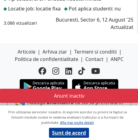
Locatie job: locatie fixa
Pot aplica studenti: nu
Bucuresti, Sector 6, 12 August '25
3.086 vizualizari
Actualizat
Articole
|
Arhiva ziar
|
Termeni si conditii
|
Politica de confidentialitate
|
Contact
|
ANPC
Descarca aplicatia
Descarca aplicatia
Google Play
App Store
Anunt inactiv
Adauga
anuntul.ro
ca sursa preferata in
Google
Prin utilizarea serviciilor noastre, iti exprimi acordul cu privire la faptul ca
folosim module cookie in vederea analizarii traficului si a furnizarii de
publicitate.
Afla mai multe detalii
Copyright © 2026 ANUNTUL TELEFONIC
Toate drepturile rezervate.
Sunt de acord