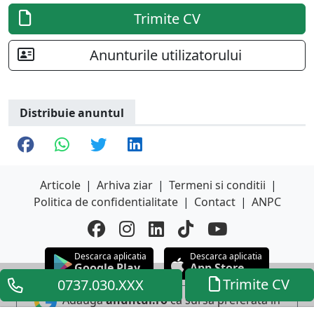
Trimite CV
Anunturile utilizatorului
Distribuie anuntul
Articole
|
Arhiva ziar
|
Termeni si conditii
|
Politica de confidentialitate
|
Contact
|
ANPC
Descarca aplicatia
Descarca aplicatia
Google Play
App Store
Trimite CV
0737.030.XXX
Adauga
anuntul.ro
ca sursa preferata in